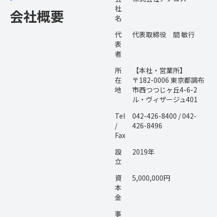
社
会社概要
名
代
代表取締役 間 敏行
表
者
所
【本社・営業所】
在
〒182-0006 東京都調布
地
市西つつじヶ丘4-6-2
ル・ヴィザージュ401
Tel
042-426-8400 / 042-
/
426-8496
Fax
設
2019年
立
資
5,000,000円
本
金
事